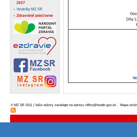
2027
Vestníky MZ SR
Oso
Zdravotné poisťovne
Dňa 1
Ve
|
© MZ SR 2011 | Vaše otázky zasielajte na adresu
office@health.gov.sk
Mapa strá