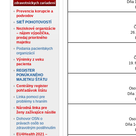
Dňa 1
Prevencia korupcie a
podvodov
SIEŤ POHOTOVOSTÍ
Č
Neziskové organizácie
26.
– nájom výpožička,
predaj prioritného
majetku
Podania pacientskych
organizácií
Č
Výnimky z veku
19. 
pacienta
REGISTER
PONÚKANÉHO
MAJETKU ŠTÁTU
Centrálny register
Oso
pohľadávok štátu
Dňa 
Linka pomoci pre
problémy s hraním
Národná linka pre
ženy zažívajúce násilie
Dohovor OSN o
Oso
právach osôb so
Dňa 1
zdravotným postihnutím
EU4Health 2021 –