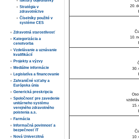
Či
faktúry objednávky
20. 
Stratégia v
zdravotníctve
Číselníky použité v
systéme CES
Či
Zdravotná starostlivosť
10. 
Kategorizácia a
cenotvorba
Vzdelávanie a uznávanie
kvalifikácií
Projekty a výzvy
Mediálne informácie
30.
Legislatíva a financovanie
Zahraničné vzťahy a
Európska únia
Generická preskripcia
Oso
Spoločnosť pre zavedenie
vzdeláv
unitárneho systému
15.
verejného zdravotného
poistenia a.s.
Farmácia
Informačná povinnosť a
bezpečnosť IT
Či
Nová Univerzitná
10.