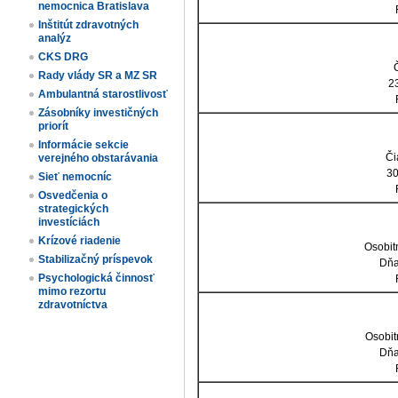
nemocnica Bratislava
Inštitút zdravotných
analýz
CKS DRG
Rady vlády SR a MZ SR
23
Ambulantná starostlivosť
Zásobníky investičných
priorít
Informácie sekcie
Či
verejného obstarávania
30
Sieť nemocníc
Osvedčenia o
strategických
investíciách
Krízové riadenie
Osobit
Stabilizačný príspevok
Dňa
Psychologická činnosť
mimo rezortu
zdravotníctva
Osobit
Dňa