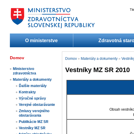
Ti
O ministerstve
Zdravotná staro
Domov
Domov
»
Materiály a dokumenty
»
Vestní
Vestníky MZ SR 2010
Ministerstvo
zdravotníctva
Materiály a dokumenty
Ďalšie materiály
Kontrakty
Výročné správy
Verejné obstarávanie
Obsah vestník
Zmluvy verejného
obstarávania
Publikácie MZ SR
Vestníky MZ SR