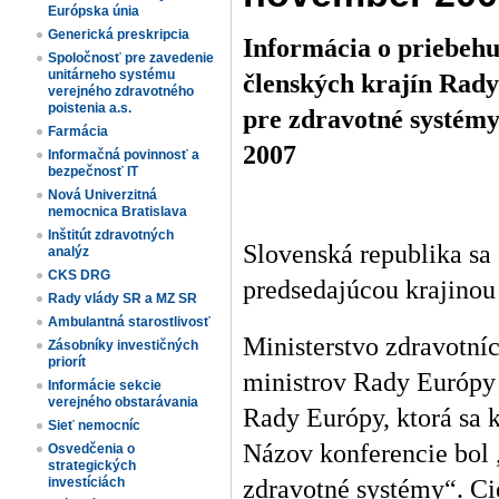
Európska únia
Generická preskripcia
Informácia o priebehu
Spoločnosť pre zavedenie
unitárneho systému
členských krajín Rady
verejného zdravotného
poistenia a.s.
pre zdravotné systémy
Farmácia
2007
Informačná povinnosť a
bezpečnosť IT
Nová Univerzitná
nemocnica Bratislava
Inštitút zdravotných
Slovenská republika sa
analýz
CKS DRG
predsedajúcou krajinou
Rady vlády SR a MZ SR
Ambulantná starostlivosť
Ministerstvo zdravotní
Zásobníky investičných
priorít
ministrov Rady Európy 
Informácie sekcie
verejného obstarávania
Rady Európy, ktorá sa 
Sieť nemocníc
Názov konferencie bol 
Osvedčenia o
strategických
zdravotné systémy“. C
investíciách