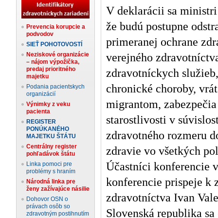
V deklarácii sa ministr
že budú postupne odstra
Prevencia korupcie a
podvodov
primeranej ochrane zdr
SIEŤ POHOTOVOSTÍ
Neziskové organizácie
verejného zdravotníctv
– nájom výpožička,
predaj prioritného
zdravotníckych služieb
majetku
chronické choroby, vrát
Podania pacientskych
organizácií
migrantom, zabezpečia 
Výnimky z veku
pacienta
starostlivosti v súvislo
REGISTER
PONÚKANÉHO
zdravotného rozmeru do 
MAJETKU ŠTÁTU
Centrálny register
zdravie vo všetkých pol
pohľadávok štátu
Účastníci konferencie v
Linka pomoci pre
problémy s hraním
konferencie prispeje k 
Národná linka pre
ženy zažívajúce násilie
zdravotníctva Ivan Val
Dohovor OSN o
právach osôb so
Slovenská republika sa 
zdravotným postihnutím