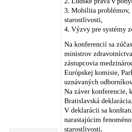
2. Ľudské práva v pohy
3. Mobilita problémov, 
starostlivosti,
4. Výzvy pre systémy zd
Na konferencií sa zúčas
ministrov zdravotníctva
zástupcovia medzinár
Európskej komisie, Pa
uznávaných odborníkov
Na záver konferencie, k
Bratislavská deklarácia
V deklarácii sa konštat
narastajúcim fenoménom
starostlivosti.