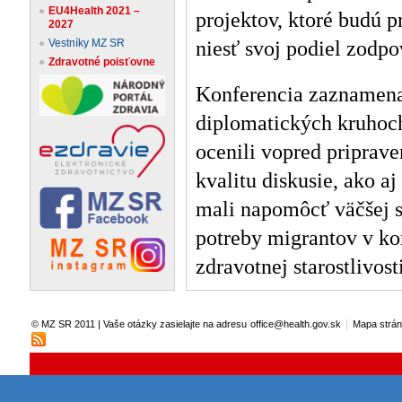
EU4Health 2021 –
projektov, ktoré budú 
2027
Vestníky MZ SR
niesť svoj podiel zodpo
Zdravotné poisťovne
Konferencia zaznamenal
diplomatických kruhoch
ocenili vopred priprave
kvalitu diskusie, ako a
mali napomôcť väčšej s
potreby migrantov v ko
zdravotnej starostlivosti
|
© MZ SR 2011 | Vaše otázky zasielajte na adresu
office@health.gov.sk
Mapa strá