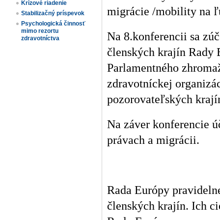
Krízové riadenie
migrácie /mobility na 
Stabilizačný príspevok
Psychologická činnosť
mimo rezortu
Na 8.konferencii sa zú
zdravotníctva
členských krajín Rady 
Parlamentného zhromažd
zdravotníckej organizá
pozorovateľských krají
Na záver konferencie úč
právach a migrácii.
Rada Európy pravidelne
členských krajín. Ich 