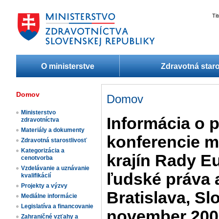
Ti
O ministerstve
Zdravotná staro
Domov
Domov
Ministerstvo
Informácia o 
zdravotníctva
Materiály a dokumenty
konferencie m
Zdravotná starostlivosť
Kategorizácia a
krajín Rady E
cenotvorba
Vzdelávanie a uznávanie
ľudské práva 
kvalifikácií
Projekty a výzvy
Bratislava, Sl
Mediálne informácie
Legislatíva a financovanie
november 200
Zahraničné vzťahy a