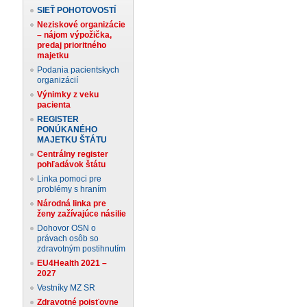
SIEŤ POHOTOVOSTÍ
Neziskové organizácie
– nájom výpožička,
predaj prioritného
majetku
Podania pacientskych
organizácií
Výnimky z veku
pacienta
REGISTER
PONÚKANÉHO
MAJETKU ŠTÁTU
Centrálny register
pohľadávok štátu
Linka pomoci pre
problémy s hraním
Národná linka pre
ženy zažívajúce násilie
Dohovor OSN o
právach osôb so
zdravotným postihnutím
EU4Health 2021 –
2027
Vestníky MZ SR
Zdravotné poisťovne