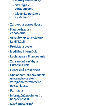
faktúry objednávky
Stratégia v
zdravotníctve
Číselníky použité v
systéme CES
Zdravotná starostlivosť
Kategorizácia a
cenotvorba
Vzdelávanie a uznávanie
kvalifikácií
Projekty a výzvy
Mediálne informácie
Legislatíva a financovanie
Zahraničné vzťahy a
Európska únia
Generická preskripcia
Spoločnosť pre zavedenie
unitárneho systému
verejného zdravotného
poistenia a.s.
Farmácia
Informačná povinnosť a
bezpečnosť IT
Nová Univerzitná