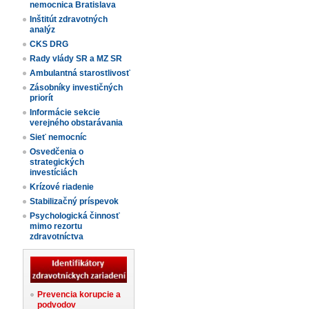
nemocnica Bratislava
Inštitút zdravotných
analýz
CKS DRG
Rady vlády SR a MZ SR
Ambulantná starostlivosť
Zásobníky investičných
priorít
Informácie sekcie
verejného obstarávania
Sieť nemocníc
Osvedčenia o
strategických
investíciách
Krízové riadenie
Stabilizačný príspevok
Psychologická činnosť
mimo rezortu
zdravotníctva
Prevencia korupcie a
podvodov