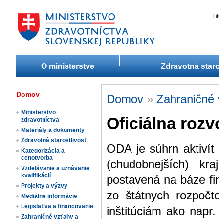
Ti
O ministerstve
Zdravotná staro
Domov
Domov
»
Zahraničné 
Ministerstvo
Oficiálna roz
zdravotníctva
Materiály a dokumenty
Zdravotná starostlivosť
ODA je súhrn aktiví
Kategorizácia a
cenotvorba
(chudobnejších) kr
Vzdelávanie a uznávanie
kvalifikácií
postavená na báze fin
Projekty a výzvy
zo štátnych rozpočt
Mediálne informácie
Legislatíva a financovanie
inštitúciám ako na
Zahraničné vzťahy a