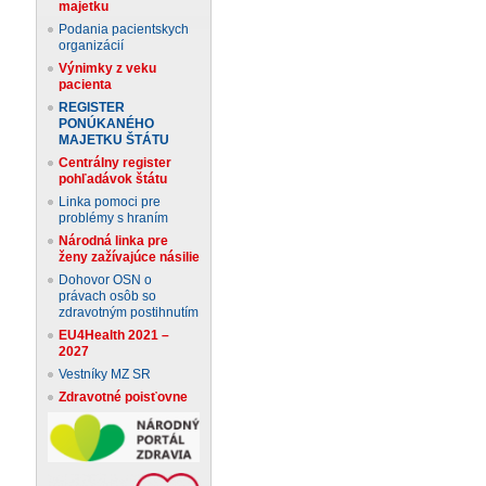
majetku
Podania pacientskych
organizácií
Výnimky z veku
pacienta
REGISTER
PONÚKANÉHO
MAJETKU ŠTÁTU
Centrálny register
pohľadávok štátu
Linka pomoci pre
problémy s hraním
Národná linka pre
ženy zažívajúce násilie
Dohovor OSN o
právach osôb so
zdravotným postihnutím
EU4Health 2021 –
2027
Vestníky MZ SR
Zdravotné poisťovne