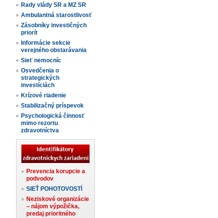
Rady vlády SR a MZ SR
Ambulantná starostlivosť
Zásobníky investičných
priorít
Informácie sekcie
verejného obstarávania
Sieť nemocníc
Osvedčenia o
strategických
investíciách
Krízové riadenie
Stabilizačný príspevok
Psychologická činnosť
mimo rezortu
zdravotníctva
Prevencia korupcie a
podvodov
SIEŤ POHOTOVOSTÍ
Neziskové organizácie
– nájom výpožička,
predaj prioritného