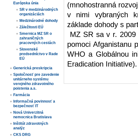
Európska únia
(mnohostranná rozvoj
SR v medzinárodných
v nimi vybraných k
organizáciách
Medzinárodné dohody
základe dohody s par
Záležitosti EÚ
MZ SR sa v r. 2009 ta
Smernica MZ SR o
zahraničných
pomoci Afganistanu pr
pracovných cestách
Slovenské
WHO a Globálnou inic
predsedníctvo v Rade
EÚ
Eradication Initiative).
Generická preskripcia
Spoločnosť pre zavedenie
unitárneho systému
verejného zdravotného
poistenia a.s.
Farmácia
Informačná povinnosť a
bezpečnosť IT
Nová Univerzitná
nemocnica Bratislava
Inštitút zdravotných
analýz
CKS DRG