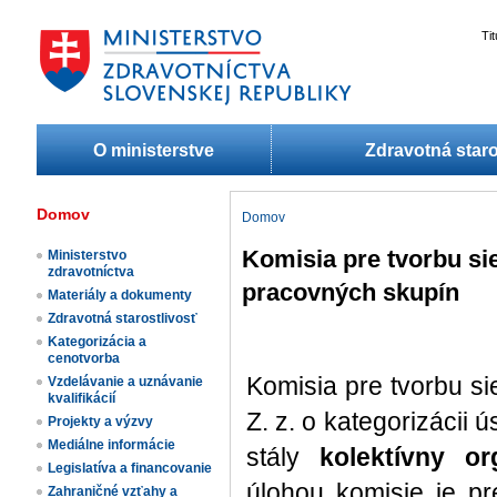
Ti
O ministerstve
Zdravotná staro
Domov
Domov
Komisia pre tvorbu s
Ministerstvo
zdravotníctva
pracovných skupín
Materiály a dokumenty
Zdravotná starostlivosť
Kategorizácia a
cenotvorba
Komisia pre tvorbu si
Vzdelávanie a uznávanie
kvalifikácií
Z. z. o kategorizácii ú
Projekty a výzvy
Mediálne informácie
stály
kolektívny o
Legislatíva a financovanie
úlohou komisie je pr
Zahraničné vzťahy a