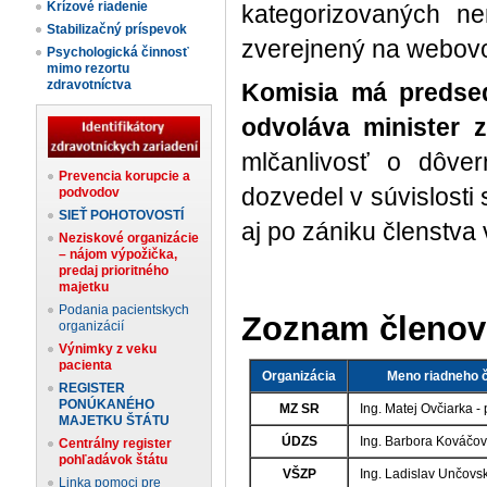
Krízové riadenie
kategorizovaných n
Stabilizačný príspevok
zverejnený na webovo
Psychologická činnosť
mimo rezortu
zdravotníctva
Komisia má predse
odvoláva minister z
mlčanlivosť o dôver
Prevencia korupcie a
dozvedel v súvislosti 
podvodov
SIEŤ POHOTOVOSTÍ
aj po zániku členstva 
Neziskové organizácie
– nájom výpožička,
predaj prioritného
majetku
Podania pacientskych
Zoznam členov 
organizácií
Výnimky z veku
pacienta
Organizácia
Meno riadneho 
REGISTER
PONÚKANÉHO
MZ SR
Ing. Matej Ovčiarka -
MAJETKU ŠTÁTU
ÚDZS
Ing. Barbora Kováčo
Centrálny register
pohľadávok štátu
VŠZP
Ing. Ladislav Unčovs
Linka pomoci pre