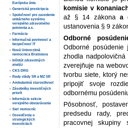
Európska únia
komisie v konaniach
Generická preskripcia
Spoločnosť pre zavedenie
až § 14 zákona
a 
unitárneho systému
verejného zdravotného
ustanovenia § 9 záko
poistenia a.s.
Farmácia
Odborné posúdenie
Informačná povinnosť a
bezpečnosť IT
Odborné posúdenie j
Nová Univerzitná
nemocnica Bratislava
zhodla nadpolovičná
Inštitút zdravotných
zverejňuje na webovo
analýz
CKS DRG
tvorbu siete, ktorý n
Rady vlády SR a MZ SR
pripojiť svoje roz
Ambulantná starostlivosť
Zásobníky investičných
odbornému posúdeni
priorít
Informácie sekcie
Pôsobnosť, postaven
verejného obstarávania
Sieť nemocníc
predsedu rady, pre
Osvedčenia o
strategických
pracovnej skupiny 
investíciách