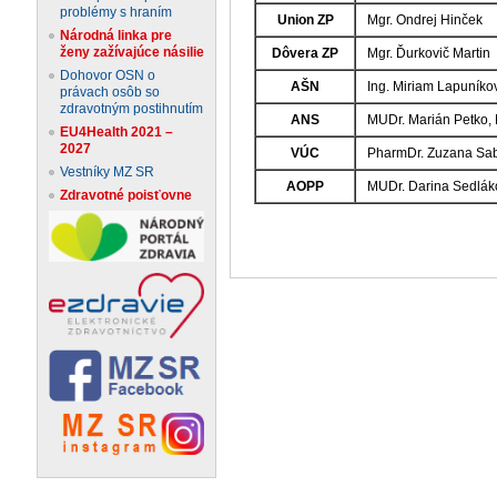
problémy s hraním
Union ZP
Mgr. Ondrej Hinček
Národná linka pre
ženy zažívajúce násilie
Dôvera ZP
Mgr. Ďurkovič Martin
Dohovor OSN o
AŠN
Ing. Miriam Lapuník
právach osôb so
zdravotným postihnutím
ANS
MUDr. Marián Petko
EU4Health 2021 –
2027
VÚC
PharmDr. Zuzana Sa
Vestníky MZ SR
AOPP
MUDr. Darina Sedlá
Zdravotné poisťovne