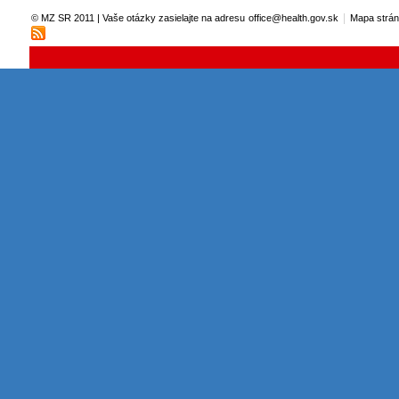
|
© MZ SR 2011 | Vaše otázky zasielajte na adresu
office@health.gov.sk
Mapa strá