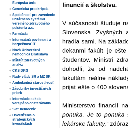
Európska únia
financií a školstva.
Generická preskripcia
Spoločnosť pre zavedenie
unitárneho systému
V súčasnosti študuje n
verejného zdravotného
poistenia a.s.
Slovenska. Zvyšných 
Farmácia
Informačná povinnosť a
hradia sami. Na základe
bezpečnosť IT
dekanmi fakúlt, je ešt
Nová Univerzitná
nemocnica Bratislava
študentov. Ministri zd
Inštitút zdravotných
analýz
dohodli, že od nadchá
CKS DRG
fakultám reálne náklad
Rady vlády SR a MZ SR
Ambulantná starostlivosť
prijať ešte o 400 slove
Zásobníky investičných
priorít
Informácie sekcie
verejného obstarávania
Ministerstvo financií 
Sieť nemocníc
ponuka. Je to ponuka 
Osvedčenia o
strategických
lekárske fakulty,“
zdôraz
investíciách