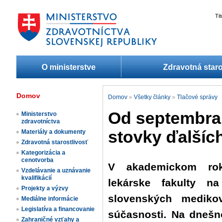
Ti
O ministerstve
Zdravotná staro
Domov
Domov
»
Všetky články
»
Tlačové správy
Od septembra 
Ministerstvo
zdravotníctva
stovky ďalšíc
Materiály a dokumenty
Zdravotná starostlivosť
Kategorizácia a
cenotvorba
V akademickom ro
Vzdelávanie a uznávanie
kvalifikácií
lekárske fakulty n
Projekty a výzvy
slovenských mediko
Mediálne informácie
Legislatíva a financovanie
súčasnosti. Na dnešno
Zahraničné vzťahy a