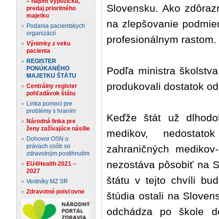
– nájom výpožička,
Slovensku. Ako zdôrazni
predaj prioritného
majetku
na zlepšovanie podmien
Podania pacientskych
organizácií
profesionálnym rastom.
Výnimky z veku
pacienta
REGISTER
PONÚKANÉHO
Podľa ministra školstv
MAJETKU ŠTÁTU
produkovali dostatok o
Centrálny register
pohľadávok štátu
Linka pomoci pre
problémy s hraním
Keďže štát už dlhodo
Národná linka pre
ženy zažívajúce násilie
medikov, nedostatok
Dohovor OSN o
právach osôb so
zahraničných medikov-
zdravotným postihnutím
nezostáva pôsobiť na S
EU4Health 2021 –
2027
štátu v tejto chvíli b
Vestníky MZ SR
Zdravotné poisťovne
štúdia ostali na Slove
odchádza po škole do 