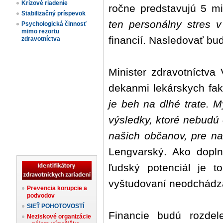
Krízové riadenie
ročne predstavujú 5 mi
Stabilizačný príspevok
ten personálny stres v
Psychologická činnosť
mimo rezortu
financií. Nasledovať bu
zdravotníctva
Minister zdravotníctva
dekanmi lekárskych fak
je beh na dlhé trate. M
výsledky, ktoré nebudú
našich občanov, pre na
Lengvarský. Ako dopln
ľudský potenciál je t
vyštudovaní neodchádza
Prevencia korupcie a
podvodov
SIEŤ POHOTOVOSTÍ
Financie budú rozdel
Neziskové organizácie