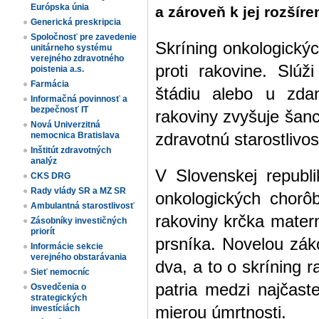
Európska únia
a zároveň k jej rozšír
Generická preskripcia
Spoločnosť pre zavedenie
Skríning onkologickýc
unitárneho systému
verejného zdravotného
proti rakovine. Slú
poistenia a.s.
Farmácia
štádiu alebo u zdan
Informačná povinnosť a
bezpečnosť IT
rakoviny zvyšuje šan
Nová Univerzitná
zdravotnú starostlivos
nemocnica Bratislava
Inštitút zdravotných
analýz
V Slovenskej republi
CKS DRG
Rady vlády SR a MZ SR
onkologických chorô
Ambulantná starostlivosť
rakoviny krčka mater
Zásobníky investičných
priorít
prsníka. Novelou záko
Informácie sekcie
verejného obstarávania
dva, a to o skríning r
Sieť nemocníc
patria medzi najčast
Osvedčenia o
strategických
mierou úmrtnosti.
investíciách