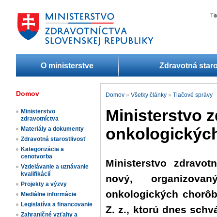
Ti
O ministerstve
Zdravotná staro
Domov
Domov
»
Všetky články
»
Tlačové správy
Ministerstvo z
Ministerstvo
zdravotníctva
onkologickýc
Materiály a dokumenty
Zdravotná starostlivosť
Kategorizácia a
cenotvorba
Ministerstvo zdravo
Vzdelávanie a uznávanie
kvalifikácií
nový, organizova
Projekty a výzvy
onkologických chorôb
Mediálne informácie
Legislatíva a financovanie
Z. z., ktorú dnes schv
Zahraničné vzťahy a