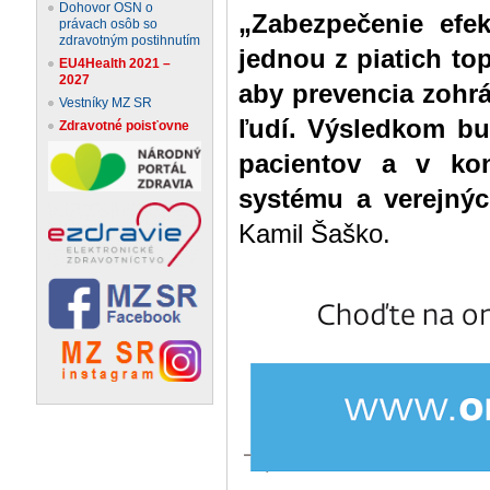
Dohovor OSN o
„Zabezpečenie efekt
právach osôb so
zdravotným postihnutím
jednou z piatich top
EU4Health 2021 –
2027
aby prevencia zohr
Vestníky MZ SR
ľudí. Výsledkom bud
Zdravotné poisťovne
pacientov a v ko
systému a verejných
Kamil Šaško.