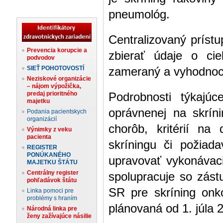
pneumológ.
Centralizovaný príst
Prevencia korupcie a
zbierať údaje o cie
podvodov
SIEŤ POHOTOVOSTÍ
zameraný a vyhodnoc
Neziskové organizácie
– nájom výpožička,
predaj prioritného
Podrobnosti týkajúc
majetku
oprávnenej na skrín
Podania pacientskych
organizácií
chorôb, kritérií na 
Výnimky z veku
pacienta
skríningu či požiad
REGISTER
PONÚKANÉHO
upravovať vykonávac
MAJETKU ŠTÁTU
Centrálny register
spolupracuje so zás
pohľadávok štátu
SR pre skríning onk
Linka pomoci pre
problémy s hraním
plánovaná od 1. júla 
Národná linka pre
ženy zažívajúce násilie