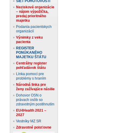
SIEŤ POHOTOVOSTÍ
Neziskové organizácie
– nájom výpožička,
predaj prioritného
majetku
Podania pacientskych
organizácií
Výnimky z veku
pacienta
REGISTER
PONÚKANÉHO
MAJETKU ŠTÁTU
Centrálny register
pohľadávok štátu
Linka pomoci pre
problémy s hraním
Národná linka pre
ženy zažívajúce násilie
Dohovor OSN o
právach osôb so
zdravotným postihnutím
EU4Health 2021 –
2027
Vestníky MZ SR
Zdravotné poisťovne