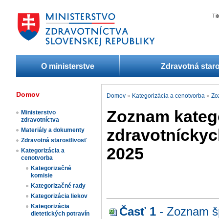
Ti
O ministerstve
Zdravotná staro
Domov
Domov
»
Kategorizácia a cenotvorba
»
Zo
Zoznam kateg
Ministerstvo
zdravotníctva
zdravotníckych
Materiály a dokumenty
Zdravotná starostlivosť
2025
Kategorizácia a
cenotvorba
Kategorizačné
komisie
Kategorizačné rady
Kategorizácia liekov​
Kategorizácia
Časť 1
- Zoznam šp
dietetických potravín​