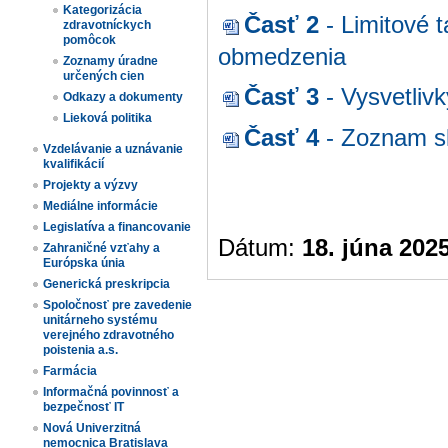
Kategorizácia
Časť 2
- Limitové 
zdravotníckych
pomôcok
obmedzenia
Zoznamy úradne
určených cien​
Časť 3
- Vysvetliv
Odkazy a dokumenty
Lieková politika
Časť 4
- Zoznam sk
Vzdelávanie a uznávanie
kvalifikácií
Projekty a výzvy
Mediálne informácie
Legislatíva a financovanie
Dátum:
18. júna 202
Zahraničné vzťahy a
Európska únia
Generická preskripcia
Spoločnosť pre zavedenie
unitárneho systému
verejného zdravotného
poistenia a.s.
Farmácia
Informačná povinnosť a
bezpečnosť IT
Nová Univerzitná
nemocnica Bratislava