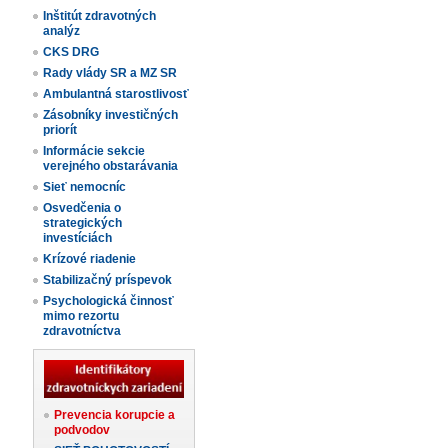
Inštitút zdravotných
analýz
CKS DRG
Rady vlády SR a MZ SR
Ambulantná starostlivosť
Zásobníky investičných
priorít
Informácie sekcie
verejného obstarávania
Sieť nemocníc
Osvedčenia o
strategických
investíciách
Krízové riadenie
Stabilizačný príspevok
Psychologická činnosť
mimo rezortu
zdravotníctva
Prevencia korupcie a
podvodov