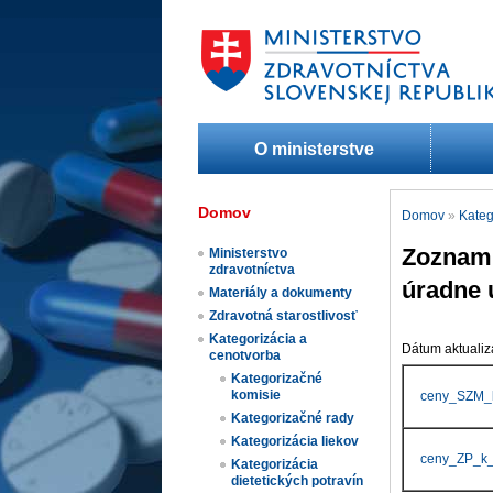
O ministerstve
Domov
Domov
»
Kateg
Zoznam 
Ministerstvo
zdravotníctva
úradne 
Materiály a dokumenty
Zdravotná starostlivosť
Kategorizácia a
Dátum aktualiz
cenotvorba
Kategorizačné
komisie
ceny_SZM_
Kategorizačné rady
Kategorizácia liekov​
ceny_ZP_k_
Kategorizácia
dietetických potravín​