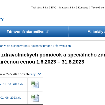
|
|
|
|
Titulná stránka
FAQ
Mapa stránky
Kontakty
Textová ver
Zdravotná starostlivosť
Materiály
orizácia a cenotvorba
»
Zoznamy úradne určených cien​
zdravotníckych pomôcok a špeciálneho zdr
určenou cenou 1.6.2023 – 31.8.2023
ácie: 24.5.2023 10:23h
ceny_ZP​
k_01_06_2023.xls
01_06_2023.xls