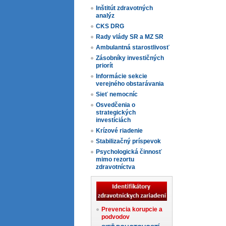
Inštitút zdravotných
analýz
CKS DRG
Rady vlády SR a MZ SR
Ambulantná starostlivosť
Zásobníky investičných
priorít
Informácie sekcie
verejného obstarávania
Sieť nemocníc
Osvedčenia o
strategických
investíciách
Krízové riadenie
Stabilizačný príspevok
Psychologická činnosť
mimo rezortu
zdravotníctva
Prevencia korupcie a
podvodov