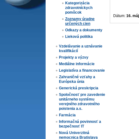
Kategorizácia
zdravotníckych
pomôcok
Dátum:
16. má
Zoznamy úradne
určených cien​
Odkazy a dokumenty
Lieková politika
Vzdelávanie a uznávanie
kvalifikácií
Projekty a výzvy
Mediálne informácie
Legislatíva a financovanie
Zahraničné vzťahy a
Európska únia
Generická preskripcia
Spoločnosť pre zavedenie
unitárneho systému
verejného zdravotného
poistenia a.s.
Farmácia
Informačná povinnosť a
bezpečnosť IT
Nová Univerzitná
nemocnica Bratislava