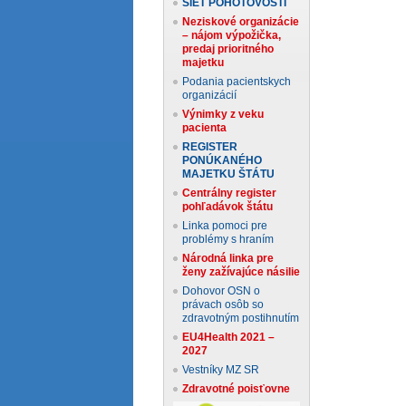
SIEŤ POHOTOVOSTÍ
Neziskové organizácie
– nájom výpožička,
predaj prioritného
majetku
Podania pacientskych
organizácií
Výnimky z veku
pacienta
REGISTER
PONÚKANÉHO
MAJETKU ŠTÁTU
Centrálny register
pohľadávok štátu
Linka pomoci pre
problémy s hraním
Národná linka pre
ženy zažívajúce násilie
Dohovor OSN o
právach osôb so
zdravotným postihnutím
EU4Health 2021 –
2027
Vestníky MZ SR
Zdravotné poisťovne