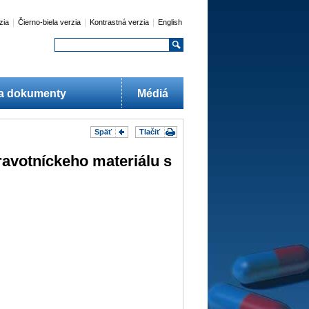
|
|
|
zia
Čierno-biela verzia
Kontrastná verzia
English
 a dokumenty
Médiá
Späť
Tlačiť
avotníckeho materiálu s