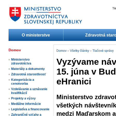
Ti
O ministerstve
Zdravotná staro
Domov
Domov
»
Všetky články
»
Tlačové správy
Vyzývame návš
Ministerstvo
zdravotníctva
15. júna v Bud
Materiály a dokumenty
Zdravotná starostlivosť
eHranici
Kategorizácia a
cenotvorba
Vzdelávanie a uznávanie
kvalifikácií
Ministerstvo zdravo
Projekty a výzvy
všetkých návštevní
Mediálne informácie
Legislatíva a financovanie
medzi Maďarskom a 
Zahraničné vzťahy a