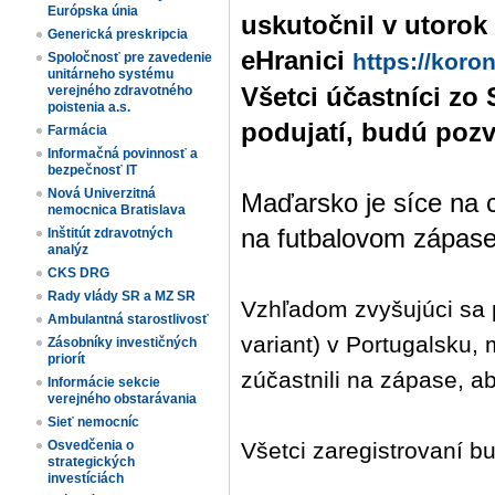
Európska únia
uskutočnil v utorok 
Generická preskripcia
eHranici
https://koro
Spoločnosť pre zavedenie
unitárneho systému
Všetci účastníci zo 
verejného zdravotného
poistenia a.s.
podujatí, budú pozv
Farmácia
Informačná povinnosť a
bezpečnosť IT
Nová Univerzitná
Maďarsko je síce na 
nemocnica Bratislava
na futbalovom zápase 
Inštitút zdravotných
analýz
CKS DRG
Rady vlády SR a MZ SR
Vzhľadom zvyšujúci sa p
Ambulantná starostlivosť
variant) v Portugalsku, 
Zásobníky investičných
priorít
zúčastnili na zápase, ab
Informácie sekcie
verejného obstarávania
Sieť nemocníc
Všetci zaregistrovaní b
Osvedčenia o
strategických
investíciách