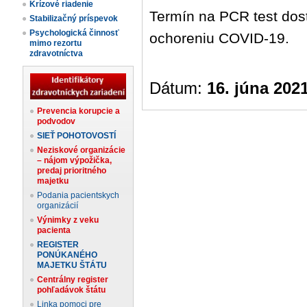
Krízové riadenie
Termín na PCR test dost
Stabilizačný príspevok
Psychologická činnosť
ochoreniu COVID-19.
mimo rezortu
zdravotníctva
Dátum:
16. júna 202
Prevencia korupcie a
podvodov
SIEŤ POHOTOVOSTÍ
Neziskové organizácie
– nájom výpožička,
predaj prioritného
majetku
Podania pacientskych
organizácií
Výnimky z veku
pacienta
REGISTER
PONÚKANÉHO
MAJETKU ŠTÁTU
Centrálny register
pohľadávok štátu
Linka pomoci pre