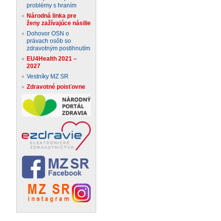
problémy s hraním
Národná linka pre
ženy zažívajúce násilie
Dohovor OSN o
právach osôb so
zdravotným postihnutím
EU4Health 2021 –
2027
Vestníky MZ SR
Zdravotné poisťovne