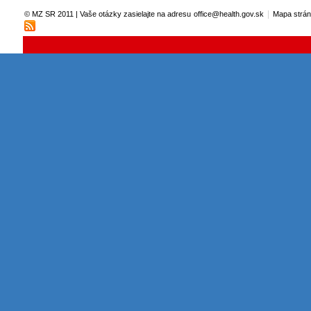
|
© MZ SR 2011 | Vaše otázky zasielajte na adresu
office@health.gov.sk
Mapa strá