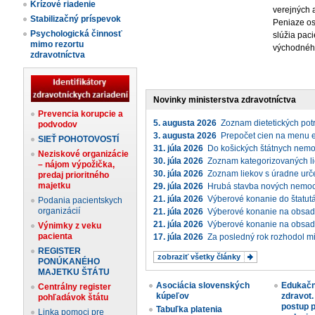
Krízové riadenie
verejných a
Stabilizačný príspevok
Peniaze os
Psychologická činnosť
slúžia pac
mimo rezortu
východnéh
zdravotníctva
Novinky ministerstva zdravotníctva
Prevencia korupcie a
5. augusta 2026
Zoznam dietetických po
podvodov
3. augusta 2026
Prepočet cien na menu 
SIEŤ POHOTOVOSTÍ
31. júla 2026
Do košických štátnych nemocn
Neziskové organizácie
30. júla 2026
Zoznam kategorizovaných 
– nájom výpožička,
30. júla 2026
Zoznam liekov s úradne ur
predaj prioritného
majetku
29. júla 2026
Hrubá stavba nových nemocní
21. júla 2026
Výberové konanie do štatutá
Podania pacientskych
organizácií
21. júla 2026
Výberové konanie na obsaden
21. júla 2026
Výberové konanie na obsaden
Výnimky z veku
pacienta
17. júla 2026
Za posledný rok rozhodol mi
REGISTER
zobraziť všetky články
PONÚKANÉHO
MAJETKU ŠTÁTU
Asociácia slovenských
Edukačn
Centrálny register
kúpeľov
zdravot.
pohľadávok štátu
postup p
Tabuľka platenia
Linka pomoci pre