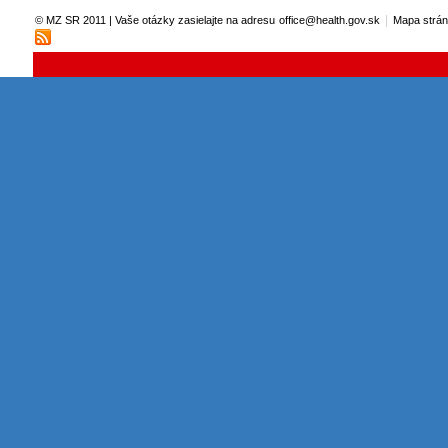
|
© MZ SR 2011 | Vaše otázky zasielajte na adresu
office@health.gov.sk
Mapa strá