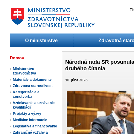
Ti
O ministerstve
Zdravotná staro
Domov
Národná rada SR posunula 
druhého čítania
Ministerstvo
zdravotníctva
Materiály a dokumenty
10. júna 2026
Zdravotná starostlivosť
Kategorizácia a
cenotvorba
Vzdelávanie a uznávanie
kvalifikácií
Projekty a výzvy
Mediálne informácie
Legislatíva a financovanie
Zahraničné vzťahy a