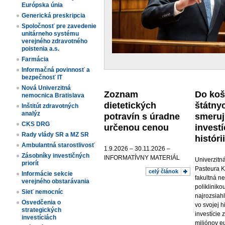
Európska únia
Generická preskripcia
Spoločnosť pre zavedenie
unitárneho systému
verejného zdravotného
poistenia a.s.
Farmácia
Informačná povinnosť a
bezpečnosť IT
Nová Univerzitná
Zoznam
Do koš
nemocnica Bratislava
dietetických
štátny
Inštitút zdravotných
analýz
potravín s úradne
smeruj
CKS DRG
určenou cenou
investí
Rady vlády SR a MZ SR
histórii
Ambulantná starostlivosť
1.9.2026 – 30.11.2026 –
Zásobníky investičných
INFORMATÍVNY MATERIÁL
Univerzitn
priorít
Pasteura K
celý článok
Informácie sekcie
fakultná n
verejného obstarávania
polikliniko
Sieť nemocníc
najrozsiah
Osvedčenia o
vo svojej h
strategických
investície 
investíciách
miliónov e