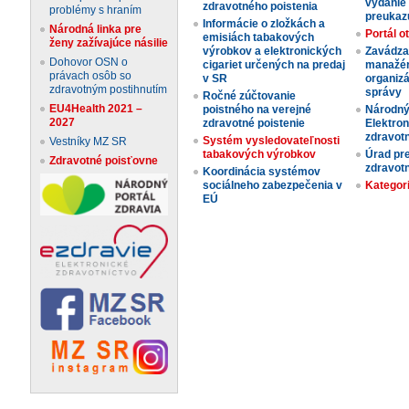
vydanie
zdravotného poistenia
problémy s hraním
preukaz
Informácie o zložkách a
Národná linka pre
Portál o
emisiách tabakových
ženy zažívajúce násilie
výrobkov a elektronických
Zavádza
Dohovor OSN o
cigariet určených na predaj
manažérs
právach osôb so
v SR
organizá
zdravotným postihnutím
správy
Ročné zúčtovanie
EU4Health 2021 –
poistného na verejné
Národný
2027
zdravotné poistenie
Elektron
zdravotn
Systém vysledovateľnosti
Vestníky MZ SR
tabakových výrobkov
Úrad pr
Zdravotné poisťovne
zdravotn
Koordinácia systémov
sociálneho zabezpečenia v
Kategori
EÚ