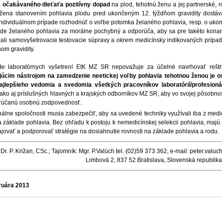
a očakávaného dieťaťa pozitívny dopad
na plod, tehotnú ženu a jej partnerské,
 žena stanovením pohlavia plodu pred ukončeným 12. týždňom gravidity dostáva
ndividuálnom prípade rozhodnúť o voľbe potomka želaného pohlavia, resp. o ukonč
de želaného pohlavia za morálne pochybný a odporúča, aby sa pre takéto konanie
li samovyšetrovacie testovacie súpravy a okrem medicínsky indikovaných prípad
ňom gravidity.
de laboratórnych vyšetrení EtK MZ SR nepovažuje za účelné navrhovať reštri
júcim nástrojom na zamedzenie neetickej voľby pohlavia tehotnou ženou je 
ajlepšieho vedomia a svedomia všetkých pracovníkov laboratórií/profesioná
ko aj príslušných hlavných a krajských odborníkov MZ SR, aby vo svojej pôsobnost
rúčanú osobnú zodpovednosť.
spoločnosti musia zabezpečiť, aby sa uvedené techniky využívali iba z medicíns
a základe pohlavia. Bez ohľadu k postoju k nemedicínskej selekcii pohlavia, majú v
jovať a podporovať stratégie na dosiahnutie rovnosti na základe pohlavia a rodu.
. P. Križan, CSc.; Tajomník: Mgr. P.Valúch tel. (02)59 373 362, e-mail: peter.valu
Limbová 2, 837 52 Bratislava, Slovenská republika
bruára 2013