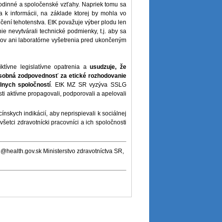
 rodinné a spoločenské vzťahy. Napriek tomu sa
 k informácii, na základe ktorej by mohla vo
ení tehotenstva. EtK považuje výber plodu len
 nevytvárali technické podmienky, t.j. aby sa
ov ani laboratórne vyšetrenia pred ukončeným
ktívne legislatívne opatrenia a
usudzuje, že
osobná zodpovednosť za etické rozhodovanie
lnych spoločností
. EtK MZ SR vyzýva SSLG
i aktívne propagovali, podporovali a apelovali
kych indikácií, aby neprispievali k sociálnej
šetci zdravotnícki pracovníci a ich spoločnosti
ch@health.gov.sk Ministerstvo zdravotníctva SR,