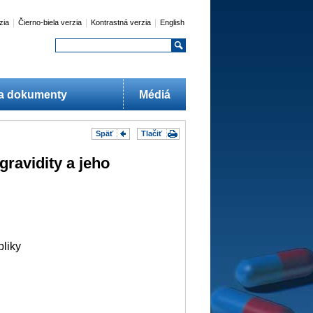
|
|
|
zia
Čierno-biela verzia
Kontrastná verzia
English
 a dokumenty
Médiá
Späť
Tlačiť
ravidity a jeho
bliky