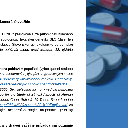
 komerčné využitie
1.2012 prerokovala za prítomnosti hlavného
spoločnosti lekárskej genetiky SLS (ďalej len
tupcu Slovenskej gynekologicko-pôrodníckej
ie pohlavia plodu pred koncom 12. týždňa
meru pohlaví
v populácii (výber gamét a/alebo
a biomedicíne, týkajúci sa genetických testov
03195020/http://www.radaeuropy.sk/?Dodatkovy-
-lekarske-ucely-2008-c-203-anglicka-verzia
2005,
Sex selection for non-medical purposes
or the Study of Ethical Aspects of Human
loo Court, Suite 3, 10 Theed Street London
igo-corp/Ethical%20Issues%20-%20English.pdf
,
za
ckých ochorení viazaných na pohlavie je eticky
á
a
v drvivej väčšine prípadov má poznanie