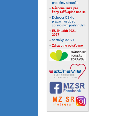
problémy s hraním
Národná linka pre
ženy zažívajúce násilie
Dohovor OSN o
právach osôb so
zdravotným postihnutím
EU4Health 2021 –
2027
Vestníky MZ SR
Zdravotné poisťovne