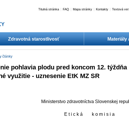
|
|
|
|
Titulná stránka
FAQ
Mapa stránky
Kontakty
Textová ver
Zdravotná starostlivosť
Materiály
y články
nie pohlavia plodu pred koncom 12. týždňa g
é využitie - uznesenie EtK MZ SR
Ministerstvo zdravotníctva Slovenskej repu
E t i c k á k o m i s i a