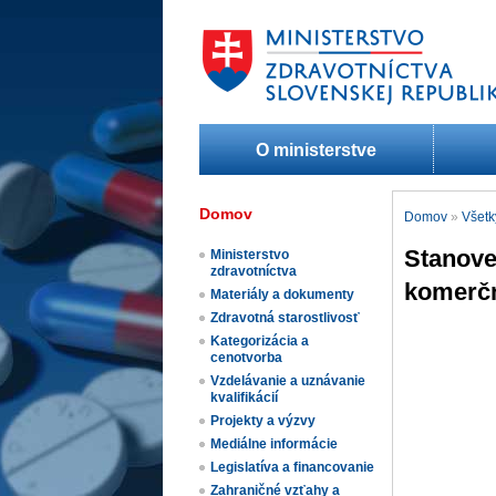
O ministerstve
Domov
Domov
»
Všetk
Stanove
Ministerstvo
zdravotníctva
komerčn
Materiály a dokumenty
Zdravotná starostlivosť
Kategorizácia a
cenotvorba
Vzdelávanie a uznávanie
kvalifikácií
Projekty a výzvy
Mediálne informácie
Legislatíva a financovanie
Zahraničné vzťahy a