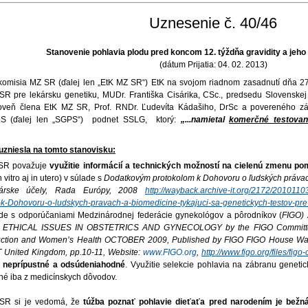
Uznesenie č. 40/46
Stanovenie pohlavia plodu pred koncom 12. týždňa gravidity a jeho
(dátum Prijatia: 04. 02. 2013)
a MZ SR (ďalej len „EtK MZ SR“) EtK na svojom riadnom zasadnutí dňa 27.1
R pre lekársku genetiku, MUDr. Františka Cisárika, CSc., predsedu Slovenskej 
oveň člena EtK MZ SR, Prof. RNDr. Ľudevíta Kádašiho, DrSc a povereného zás
SLS (ďalej len „SGPS“) podnet SSLG, ktorý:
„...namietal
komerčné testovan
uzniesla na tomto stanovisku:
SR považuje
využitie informácií a technických možností na cielenú zmenu po
 vitro aj in utero) v súlade s
Dodatkovým protokolom k Dohovoru o ľudských právach 
kárske účely, Rada Európy, 2008
http://wayback.archive-it.org/2172/201011
-k-Dohovoru-o-ludskych-pravach-a-biomedicine-tykajuci-sa-genetickych-testov-pre
ade s odporúčaniami Medzinárodnej federácie gynekológov a pôrodníkov (
FIGO) 
n ETHICAL ISSUES IN OBSTETRICS AND GYNECOLOGY by the FIGO Committee f
ction and Women’s Health OCTOBER 2009, Published by FIGO FIGO House Water
 United Kingdom, pp.10-11, Website:
www.FIGO.org
,
http://www.figo.org/files/f
 neprípustné a odsúdeniahodné
. Využitie selekcie pohlavia na zábranu geneti
é iba z medicínskych dôvodov.
SR si je vedomá, že
túžba poznať pohlavie dieťaťa pred narodením je bežn