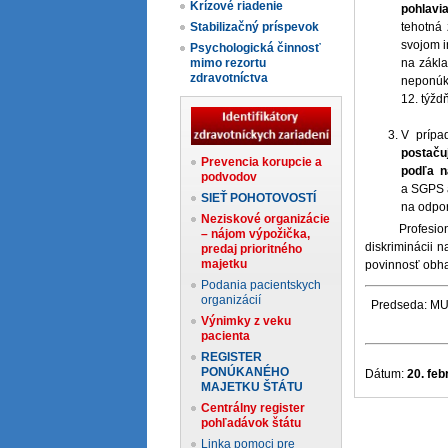
Krízové riadenie
pohlavi
Stabilizačný príspevok
tehotná
svojom i
Psychologická činnosť
mimo rezortu
na zákla
zdravotníctva
neponúka
12. týžd
V prípa
postaču
Prevencia korupcie a
podľa n
podvodov
a SGPS a
SIEŤ POHOTOVOSTÍ
na odpo
Neziskové organizácie
Profesionálne 
– nájom výpožička,
diskriminácii n
predaj prioritného
majetku
povinnosť obha
Podania pacientskych
organizácií
Predseda: MUDr
Výnimky z veku
pacienta
REGISTER
PONÚKANÉHO
Dátum:
20. fe
MAJETKU ŠTÁTU
Centrálny register
pohľadávok štátu
Linka pomoci pre