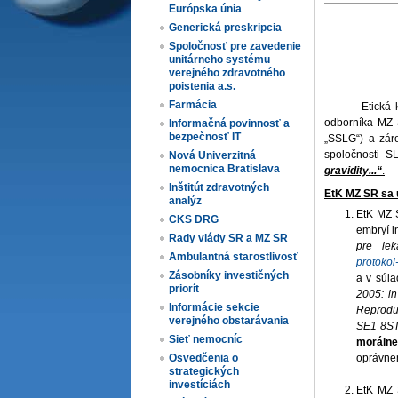
Európska únia
Generická preskripcia
Spoločnosť pre zavedenie
unitárneho systému
verejného zdravotného
poistenia a.s.
Farmácia
Etická komisi
odborníka MZ S
Informačná povinnosť a
bezpečnosť IT
„SSLG“) a zár
spoločnosti 
Nová Univerzitná
nemocnica Bratislava
gravidity...“
.
Inštitút zdravotných
EtK MZ SR sa 
analýz
EtK MZ 
CKS DRG
embryí in
Rady vlády SR a MZ SR
pre le
Ambulantná starostlivosť
protokol
Zásobníky investičných
a v súl
priorít
2005: i
Informácie sekcie
Reprodu
verejného obstarávania
SE1 8ST
Sieť nemocníc
morálne
Osvedčenia o
oprávnen
strategických
investíciách
EtK MZ 