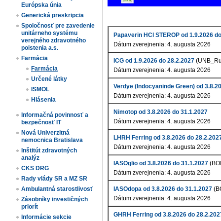
Európska únia
Generická preskripcia
Spoločnosť pre zavedenie
unitárneho systému
Papaverin HCl STEROP od 1.9.2026 do
verejného zdravotného
Dátum zverejnenia: 4. augusta 2026
poistenia a.s.
Farmácia
ICG od 1.9.2026 do 28.2.2027
(UNB_Ru
Farmácia
Dátum zverejnenia: 4. augusta 2026
Určené látky
Verdye (Indocyaninde Green) od 3.8.2
ISMOL
Dátum zverejnenia: 4. augusta 2026
Hlásenia
Nimotop od 3.8.2026 do 31.1.2027
Informačná povinnosť a
Dátum zverejnenia: 4. augusta 2026
bezpečnosť IT
Nová Univerzitná
LHRH Ferring od 3.8.2026 do 28.2.202
nemocnica Bratislava
Dátum zverejnenia: 4. augusta 2026
Inštitút zdravotných
analýz
IASOglio od 3.8.2026 do 31.1.2027
(BO
CKS DRG
Dátum zverejnenia: 4. augusta 2026
Rady vlády SR a MZ SR
IASOdopa od 3.8.2026 do 31.1.2027
(B
Ambulantná starostlivosť
Dátum zverejnenia: 4. augusta 2026
Zásobníky investičných
priorít
GHRH Ferring od 3.8.2026 do 28.2.202
Informácie sekcie