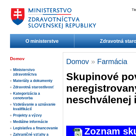
Ti
O ministerstve
Zdravotná staro
Domov
Domov
»
Farmácia
Ministerstvo
Skupinové pov
zdravotníctva
Materiály a dokumenty
neregistrovaný
Zdravotná starostlivosť
Kategorizácia a
neschválenej i
cenotvorba
Vzdelávanie a uznávanie
kvalifikácií
Projekty a výzvy
Mediálne informácie
Zoznam sku
Legislatíva a financovanie
Zahraničné vzťahy a