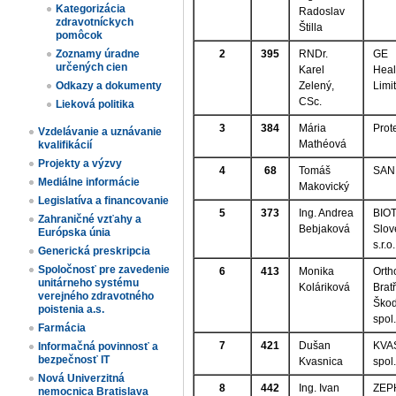
Kategorizácia
Radoslav
zdravotníckych
Štilla
pomôcok
2
395
RNDr.
GE
Zoznamy úradne
určených cien​
Karel
Heal
Zelený,
Limi
Odkazy a dokumenty
CSc.
Lieková politika
3
384
Mária
Prote
Vzdelávanie a uznávanie
Mathéová
kvalifikácií
Projekty a výzvy
4
68
Tomáš
SAN
Mediálne informácie
Makovický
Legislatíva a financovanie
5
373
Ing. Andrea
BIO
Zahraničné vzťahy a
Bebjaková
Slov
Európska únia
s.r.o.
Generická preskripcia
Spoločnosť pre zavedenie
6
413
Monika
Ort
unitárneho systému
Koláriková
Bratř
verejného zdravotného
Škod
poistenia a.s.
spol.
Farmácia
7
421
Dušan
KVA
Informačná povinnosť a
bezpečnosť IT
Kvasnica
spol.
Nová Univerzitná
8
442
Ing. Ivan
ZEP
nemocnica Bratislava