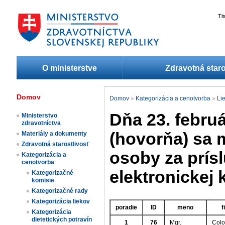
Ti
O ministerstve
Zdravotná staro
Domov
Domov
»
Kategorizácia a cenotvorba
»
Lie
Dňa 23. februá
Ministerstvo
zdravotníctva
(hovorňa) sa
Materiály a dokumenty
Zdravotná starostlivosť
osoby za prís
Kategorizácia a
cenotvorba
elektronickej 
Kategorizačné
komisie
Kategorizačné rady
Kategorizácia liekov​
poradie
ID
meno
f
Kategorizácia
dietetických potravín​
1
76
Mgr.
Colo