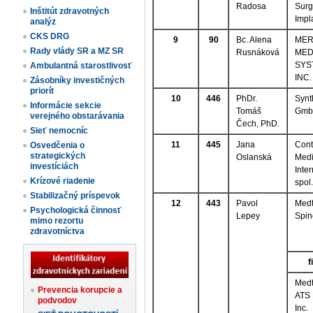
Radosa
Surg
Inštitút zdravotných
Impl
analýz
CKS DRG
9
90
Bc. Alena
MER
Rady vlády SR a MZ SR
Rusnáková
MED
SYS
Ambulantná starostlivosť
INC.
Zásobníky investičných
priorít
10
446
PhDr.
Synt
Informácie sekcie
Tomáš
Gmb
verejného obstarávania
Čech, PhD.
Sieť nemocníc
11
445
Jana
Cont
Osvedčenia o
strategických
Oslanská
Medi
investíciách
Inte
Krízové riadenie
spol.
Stabilizačný príspevok
12
443
Pavol
Medt
Psychologická činnosť
Lepey
Spin
mimo rezortu
zdravotníctva
f
Medt
Prevencia korupcie a
ATS 
podvodov
Inc.