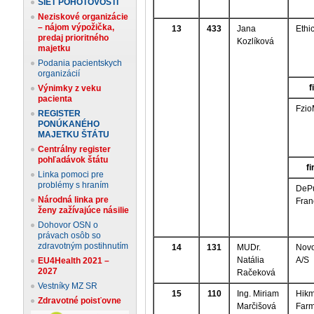
SIEŤ POHOTOVOSTÍ
Neziskové organizácie
– nájom výpožička,
13
433
Jana
Ethic
predaj prioritného
Kozlíková
majetku
Podania pacientskych
organizácií
f
Výnimky z veku
pacienta
Fzio
REGISTER
PONÚKANÉHO
MAJETKU ŠTÁTU
Centrálny register
pohľadávok štátu
f
Linka pomoci pre
problémy s hraním
DeP
Národná linka pre
Fran
ženy zažívajúce násilie
Dohovor OSN o
právach osôb so
zdravotným postihnutím
14
131
MUDr.
Novo
Natália
A/S
EU4Health 2021 –
2027
Račeková
Vestníky MZ SR
15
110
Ing. Miriam
Hik
Zdravotné poisťovne
Marčišová
Farm