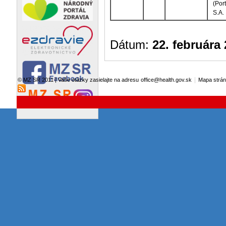
(Por
S.A.
Dátum:
22. februára
|
© MZ SR 2011 | Vaše otázky zasielajte na adresu
office@health.gov.sk
Mapa strá