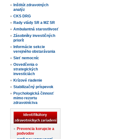
Inštitút zdravotných
analýz
CKS DRG
Rady vlády SR a MZ SR
Ambulantná starostlivosť
Zásobníky investičných
priorít
Informácie sekcie
verejného obstarávania
Sieť nemocníc
Osvedčenia o
strategických
investíciách
Krízové riadenie
Stabilizačný príspevok
Psychologická činnosť
mimo rezortu
zdravotníctva
Prevencia korupcie a
podvodov