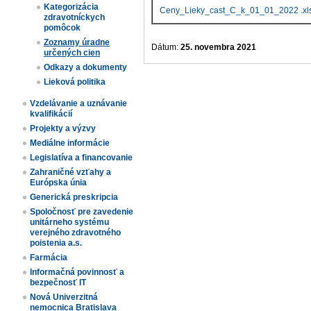
Kategorizácia
Ceny_Lieky_cast_C_k_01_01_2022 .xl
zdravotníckych
pomôcok
Zoznamy úradne
Dátum:
25. novembra 2021
určených cien​
Odkazy a dokumenty
Lieková politika
Vzdelávanie a uznávanie
kvalifikácií
Projekty a výzvy
Mediálne informácie
Legislatíva a financovanie
Zahraničné vzťahy a
Európska únia
Generická preskripcia
Spoločnosť pre zavedenie
unitárneho systému
verejného zdravotného
poistenia a.s.
Farmácia
Informačná povinnosť a
bezpečnosť IT
Nová Univerzitná
nemocnica Bratislava