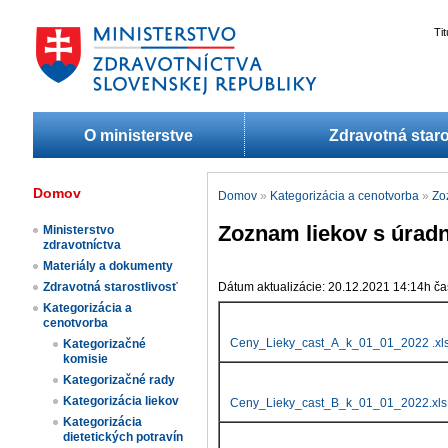
Ti
O ministerstve
Zdravotná staro
Domov
Domov
»
Kategorizácia a cenotvorba
»
Zo
Zoznam liekov s úradn
Ministerstvo
zdravotníctva
Materiály a dokumenty
Zdravotná starostlivosť
Dátum aktualizácie: 20.12.2021 14:14h ča
Kategorizácia a
cenotvorba
Ceny_Lieky_cast_A_k_01_01_2022 .xl
Kategorizačné
komisie
Kategorizačné rady
Kategorizácia liekov​
Ceny_Lieky_cast_B_k_01_01_2022.xls
Kategorizácia
dietetických potravín​