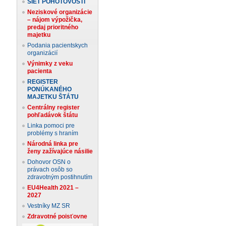
SIEŤ POHOTOVOSTÍ
Neziskové organizácie
– nájom výpožička,
predaj prioritného
majetku
Podania pacientskych
organizácií
Výnimky z veku
pacienta
REGISTER
PONÚKANÉHO
MAJETKU ŠTÁTU
Centrálny register
pohľadávok štátu
Linka pomoci pre
problémy s hraním
Národná linka pre
ženy zažívajúce násilie
Dohovor OSN o
právach osôb so
zdravotným postihnutím
EU4Health 2021 –
2027
Vestníky MZ SR
Zdravotné poisťovne