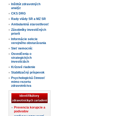
Inštitút zdravotných
analýz
CKS DRG
Rady vlády SR a MZ SR
Ambulantná starostlivosť
Zásobníky investičných
priorít
Informácie sekcie
verejného obstarávania
Sieť nemocníc
Osvedčenia o
strategických
investíciách
Krízové riadenie
Stabilizačný príspevok
Psychologická činnosť
mimo rezortu
zdravotníctva
Prevencia korupcie a
podvodov