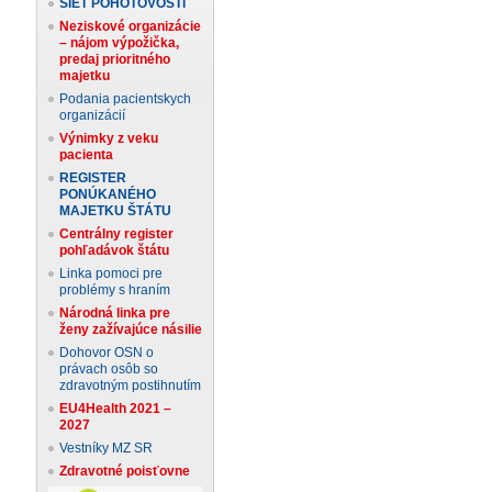
SIEŤ POHOTOVOSTÍ
Neziskové organizácie
– nájom výpožička,
predaj prioritného
majetku
Podania pacientskych
organizácií
Výnimky z veku
pacienta
REGISTER
PONÚKANÉHO
MAJETKU ŠTÁTU
Centrálny register
pohľadávok štátu
Linka pomoci pre
problémy s hraním
Národná linka pre
ženy zažívajúce násilie
Dohovor OSN o
právach osôb so
zdravotným postihnutím
EU4Health 2021 –
2027
Vestníky MZ SR
Zdravotné poisťovne