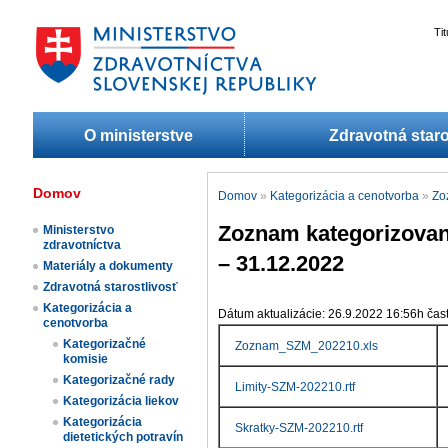
Ti
O ministerstve
Zdravotná staro
Domov
Domov
»
Kategorizácia a cenotvorba
»
Zo
Zoznam kategorizovan
Ministerstvo
zdravotníctva
– 31.12.2022
Materiály a dokumenty
Zdravotná starostlivosť
Kategorizácia a
Dátum aktualizácie: 26.9.2022 16:56h čas
cenotvorba
Kategorizačné
Zoznam_SZM_202210.xls
komisie
Kategorizačné rady
Limity-SZM-202210.rtf
Kategorizácia liekov​
Kategorizácia
Skratky-SZM-202210.rtf
dietetických potravín​