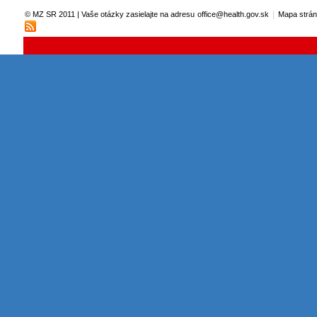
|
© MZ SR 2011 | Vaše otázky zasielajte na adresu
office@health.gov.sk
Mapa strá