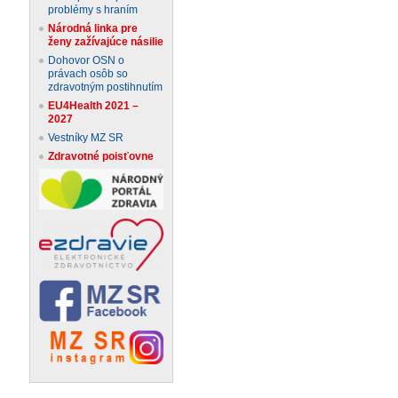
problémy s hraním
Národná linka pre
ženy zažívajúce násilie
Dohovor OSN o
právach osôb so
zdravotným postihnutím
EU4Health 2021 –
2027
Vestníky MZ SR
Zdravotné poisťovne