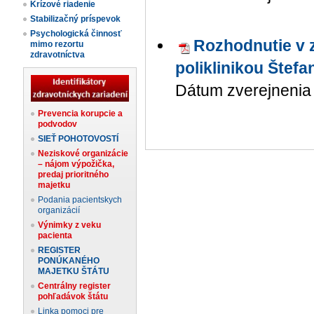
Krízové riadenie
Stabilizačný príspevok
Psychologická činnosť
Rozhodnutie v z
mimo rezortu
zdravotníctva
poliklinikou Štef
Dátum zverejnenia 
Prevencia korupcie a
podvodov
SIEŤ POHOTOVOSTÍ
Neziskové organizácie
– nájom výpožička,
predaj prioritného
majetku
Podania pacientskych
organizácií
Výnimky z veku
pacienta
REGISTER
PONÚKANÉHO
MAJETKU ŠTÁTU
Centrálny register
pohľadávok štátu
Linka pomoci pre