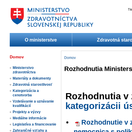
Ti
O ministerstve
Zdravotná staro
Domov
Domov
Rozhodnutia Ministers
Ministerstvo
zdravotníctva
Materiály a dokumenty
Zdravotná starostlivosť
Kategorizácia a
Rozhodnutia v
cenotvorba
Vzdelávanie a uznávanie
kategorizácii ú
kvalifikácií
Projekty a výzvy
Mediálne informácie
Rozhodnutie v z
Legislatíva a financovanie
nemocnica s polik
Zahraničné vzťahy a