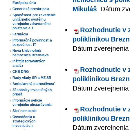
Európska únia
Mikuláš
Dátum zver
Generická preskripcia
Spoločnosť pre zavedenie
unitárneho systému
verejného zdravotného
poistenia a.s.
Rozhodnutie v z
Farmácia
poliklinikou Brezn
Informačná povinnosť a
bezpečnosť IT
Dátum zverejnenia 
Nová Univerzitná
nemocnica Bratislava
Inštitút zdravotných
analýz
Rozhodnutie v z
CKS DRG
poliklinikou Brezn
Rady vlády SR a MZ SR
Ambulantná starostlivosť
Dátum zverejnenia 
Zásobníky investičných
priorít
Informácie sekcie
verejného obstarávania
Rozhodnutie v z
Sieť nemocníc
poliklinikou Brezn
Osvedčenia o
strategických
investíciách
Dátum zverejnenia 