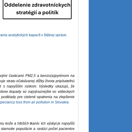
nia analytických kapacít v štátnej správe
.
hovými časticami PM2,5 a benzo(a)pyrénom na
uje stratu očakávanej dĺžky života pripísateľnú
sti s najvyšším rizikom. Výsledky ukazujú, že
atívne dopady sú najvýraznejšie vo vidieckych
 podklady pre cielené opatrenia na zlepšenie
expectancy loss from air pollution in Slovakia
.
 kože a hlbších tkanív. Ich výskyt je najvyšší
starnutie populácie a rastúci počet pacientov