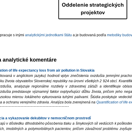
upracuje s inými
analytickými jednotkami štátu
a je budovaná podľa
metodiky budova
a analytické komentáre
ation of life expectancy loss from air pollution in Slovakia
ikovaná v anglickom jazyku) hodnotí vplyv znečistenia ovzdušia jemnými prac
u života obyvateľov Slovenskej republiky na úrovni všetkých 2 924 obcí. Kvantifik
vzdušia, analyzuje regionálne rozdiely v zdravotnej záťaži a identifikuje obla
vzdušia predstavuje významný faktor ovplyvňujúci dĺžku života, pričom jeho neg
vysokou mierou lokálneho vykurovania tuhými palivami. Štúdia poskytuje vedecké
ia a ochranu verejného zdravia. Analýza bola zverejnená na
Quantification of life 
cia a vykazovanie dekubitov v nemocničnom prostredí
ajú v dôsledku dlhodobého pôsobenia tlaku a šmykových síl vedúcich k poškodeniu
ích, imobilných a polymorbídnych pacientov, pričom závažnosť problému zvyšuje 