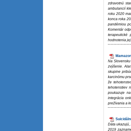
zdravotnú sta
ambulancií kl
roku 2020 mal
konca roka 202
pandémiou pos
Komentár odpor
terapeutické
hodnotenia jej 
Mamazonk
Na Slovensku 
zvýšenie. Ala
skupine pribú
karcinómu prs
že tehotenst
tehotenstiev 
poukazuje na 
integrácia on
prežívania a k
Suicidál
Dáta ukazujú,
2019 zaznamen