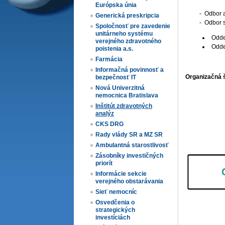
Európska únia
- Odbor 
Generická preskripcia
- Odbor s
Spoločnosť pre zavedenie
unitárneho systému
Odde
verejného zdravotného
Oddel
poistenia a.s.
Farmácia
Informačná povinnosť a
Organizačná 
bezpečnosť IT
Nová Univerzitná
nemocnica Bratislava
Inštitút zdravotných
analýz
CKS DRG
Rady vlády SR a MZ SR
Ambulantná starostlivosť
Zásobníky investičných
priorít
Informácie sekcie
verejného obstarávania
Sieť nemocníc
Osvedčenia o
strategických
investíciách