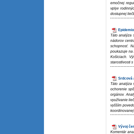
emočnej regul
vplyv rodinný
dostupnej lieč
Epidemio
Táto analýza 
nádorov centrá
schopnosť. N
poukazuje na r
Košiciach. Vý
starostlivosti 
Srdcová 
Táto analýza 
ochorenie spô
orgánov. Anal
využívanie lie
vyšším povedo
koordinovanej m
Vývoj čer
Komentár anal