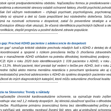
sobok oproti predpandemickému obdobiu. Najčastejšou formou je predávkovanie li
démia a ekonomické stresory oslabili ochranné faktory, zhoršili psychickú pohodu 
i však čelí vážnym nedostatkom – chýbajú psychiatri, psychológovia, psychotera
zdiely sú výrazné a deti sú často prepúšťané bez následného doliečenia. Súčasn
jmä na rozvinuté ochorenia v dospelosti, zatiaľ čo preventívne stratégie a 
Existujúce dôkazy však ukazujú, že včasná identifikácia psychických ťažkostí a 
hronifikácie, zlepšiť prognózu a posilniť duševné zdravie populácie.
on gap: Prechod ADHD pacientov z adolescencie do dospelosti
ion gap“ označuje kritické obdobie prechodu mladých ľudí s ADHD z detskej do dosp
koordinované a spojené s rizikom prerušenia liečby či zhoršenia zdravotnéh
u v manažmente ADHD vzhľadom na potrebu dlhodobej, kontinuálnej podpory. Na
ZI. Kým v roku 2020 bolo identifikovaných 1 039 pacientov s ADHD, v roku 2
n 13,3%. Mnohí pacienti, ktorí prestali byť vedení v liečbe pre ADHD, boli v rok
stredne ťažká alebo mierna mentálna retardácia s poruchami správania ako aj 
 nedostatočný prechod adolescentov s ADHD do systému dospelých pacientov vedi
ažkostí do iných diagnostických kategórií, ktoré môžu sekundárne zhoršovať kvalitu 
zia na Slovensku: Trendy a náklady
najčastejšie chronické kardiovaskulárne ochorenie, sa vyznačuje trvalo zvýš
stihuje viac než 1,2 miliardy dospelých. Jej klinická závažnosť spočíva v dlhodob
 liečbe. Rozlišujeme primárnu (esenciálnu) formu bez identifikovateľnej príčiny
ry zahŕňajú vek, genetiku, nezdravý životný štýl, stres, ako aj pridružené ochoreni