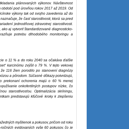
 odkladania plánovaných výkonov. Návštevnosť
om období pod úrovňou rokov 2017 až 2019. Od
icínske výkony tak od svojho zavedenia až do
značuje, že časť starostlivosti, ktorá sa pred
adení jednodňovej zdravotnej starostlivosti.
 ako aj vytvoriť štandardizované diagnosticko-
dôrazňuje potrebu dlhodobého monitoringu a
ncie o 11 % a do roku 2040 sa očakáva ďalšie
set“ karcinómu zvýšil o 79 %. V tejto vekovej
 že 116 žien porodilo po stanovení diagnózy
nózou a pôrodom. Súčasné dôkazy potvrdzujú,
y po prekonaní ochorenia majú o 60 % menej
yužívanie onkofertilných postupov nízke, čo
u starostlivosťou. Optimalizácia skríningu,
ientkam predstavujú kľúčové kroky k zlepšeniu
ražedných myšlienok a pokusov, pričom od roku
-ročných evidovaných vyše 60 pokusov, čo je