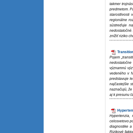
takmer trojná
predmetom. Pan
starostlivost
regionálne ro
sústreďuje na
nedostatočné. 
znížiť riziko c
Transiti
Pojem „transit
nedostatočne 
významnú výzv
vedeného v NC
predstavuje le
najčastejšie 
naznačujú, že
aj k presunu ť
Hyperten
Hypertenzia, 
celosvetovo po
diagnostike a
Rizikové fakto