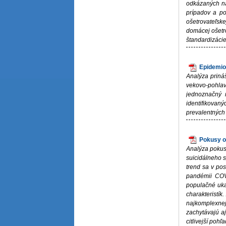
odkázaných na
prípadov a po
ošetrovateľske
domácej ošetro
štandardizácie
Epidemio
Analýza priná
vekovo-pohlav
jednoznačný r
identifikovan
prevalentných
Pokusy o
Analýza pokus
suicidálneho 
trend sa v po
pandémii COV
populačné ukaz
charakteristí
najkomplexnej
zachytávajú aj
citlivejší poh