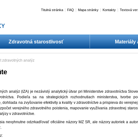
|
|
|
|
Titulná stránka
FAQ
Mapa stránky
Kontakty
Textová ver
Zdravotná starostlivosť
Materiály
tút zdravotných analýz
úte
​​​​​​​​​Inštitút zdravotných analýz (IZA) je nezávislý analytický útvar pri Ministerstve zdravotní
votníctva. Podieľa sa na strategických rozhodnutiach ministerstva, tvorbe 
, dohliada na zvyšovanie efektivity a kvality v zdravotníctve a prispieva do verejnej
ozpočet verejného zdravotného poistenia, mapovanie využívania zdravotnej starost
alýzy v zdravotníctve.
ia nevyhnutne odzrkadľovať oficiálne názory MZ SR, ale názory autoriek a autor
.
z: