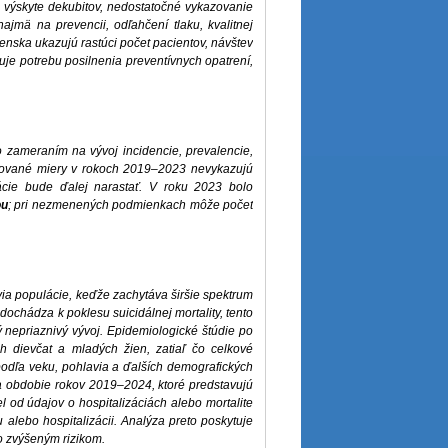
 výskyte dekubitov, nedostatočné vykazovanie
jmä na prevencii, odľahčení tlaku, kvalitnej
venska ukazujú rastúci počet pacientov, návštev
ňuje potrebu posilnenia preventívnych opatrení,
zameraním na vývoj incidencie, prevalencie,
dizované miery v rokoch 2019–2023 nevykazujú
ácie bude ďalej narastať. V roku 2023 bolo
ou
; pri nezmenených podmienkach môže počet
ia populácie, keďže zachytáva širšie spektrum
chádza k poklesu suicidálnej mortality, tento
nepriaznivý vývoj. Epidemiologické štúdie po
 dievčat a mladých žien, zatiaľ čo celkové
 podľa veku, pohlavia a ďalších demografických
za obdobie rokov 2019–2024, ktoré predstavujú
 od údajov o hospitalizáciách alebo mortalite
u alebo hospitalizácii. Analýza preto poskytuje
so zvýšeným rizikom.