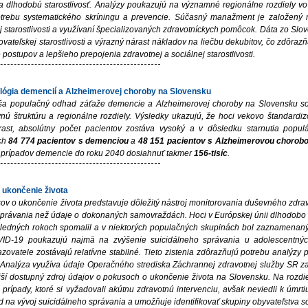
 dlhodobú starostlivosť. Analýzy poukazujú na významné regionálne rozdiely vo
trebu systematického skríningu a prevencie. Súčasný manažment je založený na
j starostlivosti a využívaní špecializovaných zdravotníckych pomôcok. Dáta zo Slo
vateľskej starostlivosti a výrazný nárast nákladov na liečbu dekubitov, čo zdôraz
 postupov a lepšieho prepojenia zdravotnej a sociálnej starostlivosti.
lógia demencií a Alzheimerovej choroby na Slovensku
ša populačný odhad záťaže demencie a Alzheimerovej choroby na Slovensku so 
nú štruktúru a regionálne rozdiely. Výsledky ukazujú, že hoci vekovo štandar
ast, absolútny počet pacientov zostáva vysoký a v dôsledku starnutia popul
ých
84 774 pacientov s demenciou
a
48 151 pacientov s Alzheimerovou chorob
 prípadov demencie do roku 2040 dosiahnuť takmer
156-tisíc
.
 ukončenie života
ov o ukončenie života predstavuje dôležitý nástroj monitorovania duševného zdrav
správania než údaje o dokonaných samovraždách. Hoci v Európskej únii dlhodobo do
sledných rokoch spomalil a v niektorých populačných skupinách bol zaznamenaný 
ID-19 poukazujú najmä na zvýšenie suicidálneho správania u adolescentných
ovatele zostávajú relatívne stabilné. Tieto zistenia zdôrazňujú potrebu analýzy
k. Analýza využíva údaje Operačného strediska Záchrannej zdravotnej služby SR 
ší dostupný zdroj údajov o pokusoch o ukončenie života na Slovensku. Na rozdiel
 prípady, ktoré si vyžadovali akútnu zdravotnú intervenciu, avšak neviedli k úmrti
ľad na vývoj suicidálneho správania a umožňuje identifikovať skupiny obyvateľstva 