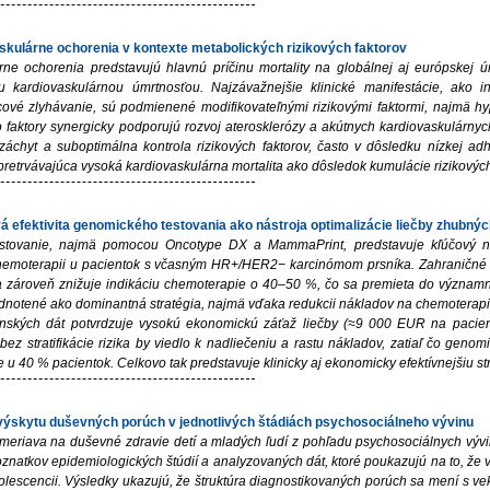
skulárne ochorenia v kontexte metabolických rizikových faktorov
rne ochorenia predstavujú hlavnú príčinu mortality na globálnej aj európskej ú
u kardiovaskulárnou úmrtnosťou. Najzávažnejšie klinické manifestácie, ako 
cové zlyhávanie, sú podmienené modifikovateľnými rizikovými faktormi, najmä hy
o faktory synergicky podporujú rozvoj aterosklerózy a akútnych kardiovaskulárnyc
záchyt a suboptimálna kontrola rizikových faktorov, často v dôsledku nízkej ad
pretrvávajúca vysoká kardiovaskulárna mortalita ako dôsledok kumulácie rizikový
á efektivita genomického testovania ako nástroja optimalizácie liečby zhubný
stovanie, najmä pomocou Oncotype DX a MammaPrint, predstavuje kľúčový nás
hemoterapii u pacientok s včasným HR+/HER2− karcinómom prsníka. Zahraničné š
a zároveň znižuje indikáciu chemoterapie o 40–50 %, čo sa premieta do význam
dnotené ako dominantná stratégia, najmä vďaka redukcii nákladov na chemoterapiu, 
nských dát potvrdzuje vysokú ekonomickú záťaž liečby (≈9 000 EUR na pacien
ez stratifikácie rizika by viedlo k nadliečeniu a rastu nákladov, zatiaľ čo gen
ne u 40 % pacientok. Celkovo tak predstavuje klinicky aj ekonomicky efektívnejšiu st
výskytu duševných porúch v jednotlivých štádiách psychosociálneho vývinu
meriava na duševné zdravie detí a mladých ľudí z pohľadu psychosociálnych vývi
znatkov epidemiologických štúdií a analyzovaných dát, ktoré poukazujú na to, ž
dolescencii. Výsledky ukazujú, že štruktúra diagnostikovaných porúch sa mení s v