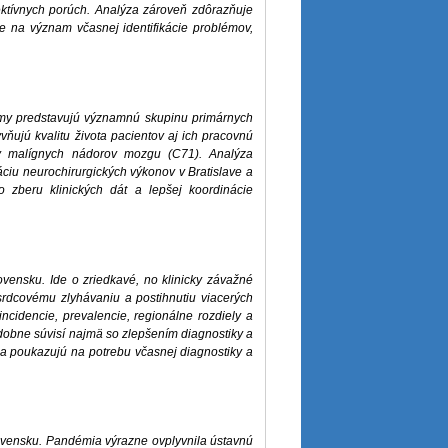
fektívnych porúch. Analýza zároveň zdôrazňuje
e na význam včasnej identifikácie problémov,
ómy predstavujú významnú skupinu primárnych
vňujú kvalitu života pacientov aj ich pracovnú
ov malígnych nádorov mozgu (C71). Analýza
ráciu neurochirurgických výkonov v Bratislave a
o zberu klinických dát a lepšej koordinácie
vensku. Ide o zriedkavé, no klinicky závažné
rdcovému zlyhávaniu a postihnutiu viacerých
cidencie, prevalencie, regionálne rozdiely a
odobne súvisí najmä so zlepšením diagnostiky a
ia poukazujú na potrebu včasnej diagnostiky a
ovensku. Pandémia výrazne ovplyvnila ústavnú