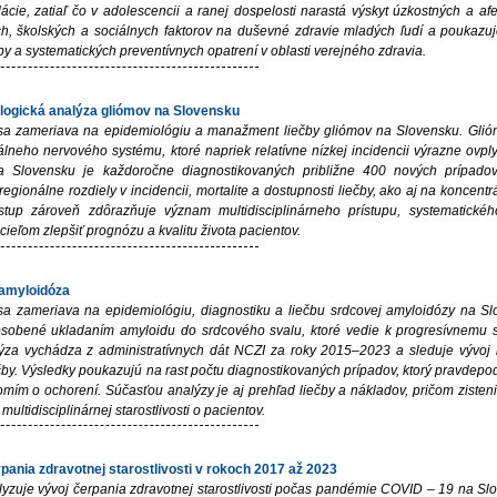
ácie, zatiaľ čo v adolescencii a ranej dospelosti narastá výskyt úzkostných a a
ch, školských a sociálnych faktorov na duševné zdravie mladých ľudí a poukazuj
by a systematických preventívnych opatrení v oblasti verejného zdravia.
logická analýza gliómov na Slovensku
sa zameriava na epidemiológiu a manažment liečby gliómov na Slovensku. Gli
lneho nervového systému, ktoré napriek relatívne nízkej incidencii výrazne ovply
a Slovensku je každoročne diagnostikovaných približne 400 nových prípad
egionálne rozdiely v incidencii, mortalite a dostupnosti liečby, ako aj na koncent
stup zároveň zdôrazňuje význam multidisciplinárneho prístupu, systematickéh
s cieľom zlepšiť prognózu a kvalitu života pacientov.
amyloidóza
sa zameriava na epidemiológiu, diagnostiku a liečbu srdcovej amyloidózy na Slo
sobené ukladaním amyloidu do srdcového svalu, ktoré vedie k progresívnemu s
ýza vychádza z administratívnych dát NCZI za roky 2015–2023 a sleduje vývoj in
čby. Výsledky poukazujú na rast počtu diagnostikovaných prípadov, ktorý pravdep
mím o ochorení. Súčasťou analýzy je aj prehľad liečby a nákladov, pričom zisten
ultidisciplinárnej starostlivosti o pacientov.
pania zdravotnej starostlivosti v rokoch 2017 až 2023
yzuje vývoj čerpania zdravotnej starostlivosti počas pandémie COVID – 19 na Sl