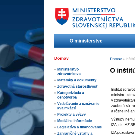
O ministerstve
Domov
Domov
»
Inšti
O inštit
Ministerstvo
zdravotníctva
Materiály a dokumenty
Zdravotná starostlivosť
​​​​​​​​​​​​​​​​​
Kategorizácia a
ministra zdra
cenotvorba
v zdravotníctve
Vzdelávanie a uznávanie
zaoberá sú: r
kvalifikácií
a rôzne iné an
Projekty a výzvy
Výstupy nemus
Mediálne informácie
IZA, nie MZ SR
Legislatíva a financovanie
IZA pozostáva 
Zahraničné vzťahy a