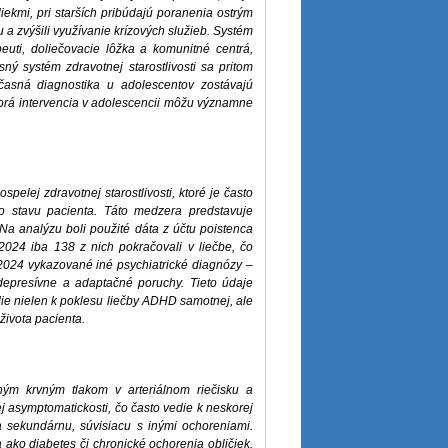
ekmi, pri starších pribúdajú poranenia ostrým
a zvýšili využívanie krízových služieb. Systém
peuti, doliečovacie lôžka a komunitné centrá,
ý systém zdravotnej starostlivosti sa pritom
včasná diagnostika u adolescentov zostávajú
skorá intervencia v adolescencii môžu významne
elej zdravotnej starostlivosti, ktoré je často
o stavu pacienta. Táto medzera predstavuje
 analýzu boli použité dáta z účtu poistenca
024 iba 138 z nich pokračovali v liečbe, čo
u 2024 vykazované iné psychiatrické diagnózy –
depresívne a adaptačné poruchy. Tieto údaje
e nielen k poklesu liečby ADHD samotnej, ale
života pacienta.
eným krvným tlakom v arteriálnom riečisku a
ej asymptomatickosti, čo často vedie k neskorej
 a sekundárnu, súvisiacu s inými ochoreniami.
a ako diabetes či chronické ochorenia obličiek.