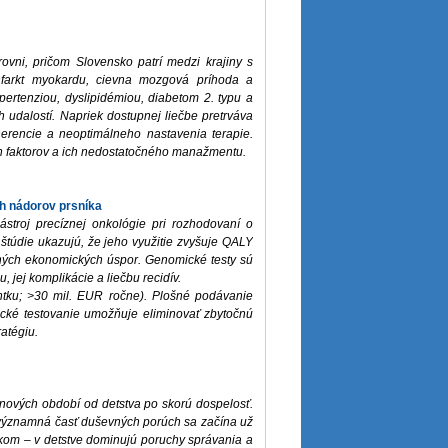
rovni, pričom Slovensko patrí medzi krajiny s
infarkt myokardu, cievna mozgová príhoda a
pertenziou, dyslipidémiou, diabetom 2. typu a
h udalostí. Napriek dostupnej liečbe pretrváva
herencie a neoptimálneho nastavenia terapie.
ch faktorov a ich nedostatočného manažmentu.
ch nádorov prsníka
troj precíznej onkológie pri rozhodovaní o
túdie ukazujú, že jeho využitie zvyšuje QALY
ných ekonomických úspor. Genomické testy sú
jej komplikácie a liečbu recidív.
tku; >30 mil. EUR ročne). Plošné podávanie
omické testovanie umožňuje eliminovať zbytočnú
ratégiu.
nových období od detstva po skorú dospelosť.
e významná časť duševných porúch sa začína už
ekom – v detstve dominujú poruchy správania a