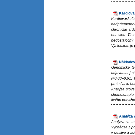
Kardiova
Kardiovaskulá
nadpriemerno
chronické srd
obezitou. Tiet
nedostatočný 
Výsledkom je 
Nákladov
Genomické te
adjuvantnej c
(≈0,08–0,61) 
preto často ho
Analýza slove
chemoterapie b
liečbu približ
Analýza 
Analýza sa za
Vychádza z po
v detstve a a