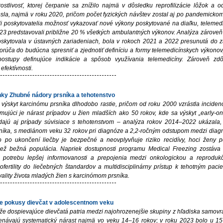
rostlivosť, ktorej čerpanie sa znížilo najmä v dôsledku reprofilizácie lôžok a
esla, najmä v roku 2020, pričom počet fyzických návštev zostal aj po pandemick
i poskytovatelia možnosť vykazovať nové výkony poskytované na diaľku, telemed
3 predstavovali približne 20 % všetkých ambulantných výkonov. Analýza zároveň na
kytovala v ústavných zariadeniach, bola v rokoch 2021 a 2022 presunutá do zari
úča do budúcna spresniť a zjednotiť definíciu a formy telemedicínskych výkonov,
 postupy definujúce indikácie a spôsob využívania telemedicíny. Zároveň z
efektívnosti.
y Zhubné nádory prsníka a tehotenstvo
výskyt karcinómu prsníka dlhodobo rastie, pričom od roku 2000 vzrástla incide
rmujúci je nárast prípadov u žien mladších ako 50 rokov, kde sa výskyt „early-on
dajú aj prípady súvisiace s tehotenstvom – analýza rokov 2014–2022 ukázala,
níka, s mediánom veku 32 rokov pri diagnóze a 2,2-ročným odstupom medzi diag
vo po ukončení liečby je bezpečné a neovplyvňuje riziko recidívy, hoci žen
než bežná populácia. Napriek dostupnosti programu Medical Freezing zostáva v
potrebu lepšej informovanosti a prepojenia medzi onkologickou a reprodukčno
kofertility do liečebných štandardov a multidisciplinárny prístup k tehotným pac
vality života mladých žien s karcinómom prsníka.
ne pokusy dievčat v adolescentnom veku
 že dospievajúce dievčatá patria medzi najohrozenejšie skupiny z hľadiska samov
ávajú systematický nárast najmä vo veku 14–16 rokov; v roku 2023 bolo u 15