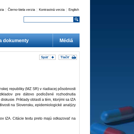
|
|
|
zia
Čierno-biela verzia
Kontrastná verzia
English
 a dokumenty
Médiá
Späť
Tlačiť
ctva Slovenskej republiky (MZ SR) v riadiacej pôsobnosti
podkladov pre dátovo podložené rozhodnutia
 diskusie. Príklady oblastí a tém, ktorými sa IZA
livosti na Slovensku, epidemiologické analýzy
ov IZA. Citácie textu preto majú odkazovať na