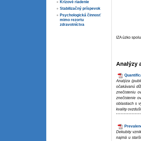
Krízové riadenie
Stabilizačný príspevok
Psychologická činnosť
mimo rezortu
zdravotníctva
IZA úzko spol
Analýzy 
Quantific
Analýza (publ
očakávanú dĺžk
znečisteniu o
znečistenie o
oblastiach s 
kvality ovzduš
Prevalen
Dekubity vznik
najmä u starš