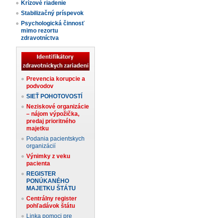
Krízové riadenie
Stabilizačný príspevok
Psychologická činnosť
mimo rezortu
zdravotníctva
Prevencia korupcie a
podvodov
SIEŤ POHOTOVOSTÍ
Neziskové organizácie
– nájom výpožička,
predaj prioritného
majetku
Podania pacientskych
organizácií
Výnimky z veku
pacienta
REGISTER
PONÚKANÉHO
MAJETKU ŠTÁTU
Centrálny register
pohľadávok štátu
Linka pomoci pre