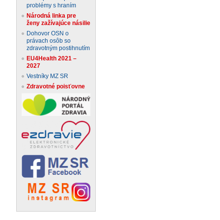
problémy s hraním
Národná linka pre
ženy zažívajúce násilie
Dohovor OSN o
právach osôb so
zdravotným postihnutím
EU4Health 2021 –
2027
Vestníky MZ SR
Zdravotné poisťovne