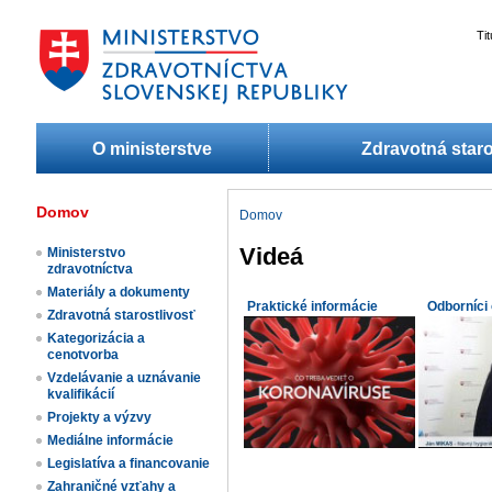
Ti
O ministerstve
Zdravotná staro
Domov
Domov
Videá
Ministerstvo
zdravotníctva
Materiály a dokumenty
Praktické informácie
Odborníci
Zdravotná starostlivosť
Kategorizácia a
cenotvorba
Vzdelávanie a uznávanie
kvalifikácií
Projekty a výzvy
Mediálne informácie
Legislatíva a financovanie
Zahraničné vzťahy a