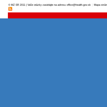
|
© MZ SR 2011 | Vaše otázky zasielajte na adresu
office@health.gov.sk
Mapa strá