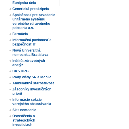
Európska únia
Generická preskripcia
Spoločnosť pre zavedenie
unitárneho systému
verejného zdravotného
poistenia a.s.
Farmácia
Informačná povinnosť a
bezpečnosť IT
Nová Univerzitná
nemocnica Bratislava
Inštitút zdravotných
analýz
CKS DRG
Rady vlády SR a MZ SR
Ambulantná starostlivosť
Zásobníky investičných
priorít
Informácie sekcie
verejného obstarávania
Sieť nemocníc
Osvedčenia o
strategických
investíciách