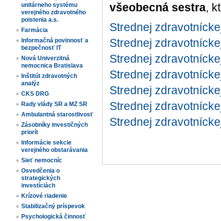
všeobecná sestra
, 
unitárneho systému
verejného zdravotného
poistenia a.s.
Strednej zdravotnícke
Farmácia
Strednej zdravotnícke
Informačná povinnosť a
bezpečnosť IT
Strednej zdravotníckej
Nová Univerzitná
nemocnica Bratislava
Strednej zdravotníckej
Inštitút zdravotných
analýz
Strednej zdravotníck
CKS DRG
Strednej zdravotnícke
Rady vlády SR a MZ SR
Ambulantná starostlivosť
Strednej zdravotnícke
Zásobníky investičných
priorít
Informácie sekcie
verejného obstarávania
Sieť nemocníc
Osvedčenia o
strategických
investíciách
Krízové riadenie
Stabilizačný príspevok
Psychologická činnosť