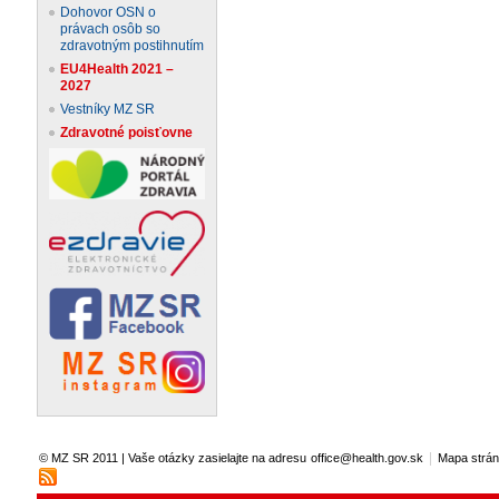
Dohovor OSN o
právach osôb so
zdravotným postihnutím
EU4Health 2021 –
2027
Vestníky MZ SR
Zdravotné poisťovne
|
© MZ SR 2011 | Vaše otázky zasielajte na adresu
office@health.gov.sk
Mapa strá