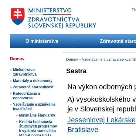
Ti
O ministerstve
Zdravotná staro
Domov
Domov
»
Vzdelávanie a uznávanie kvalifik
Sestra
Ministerstvo
zdravotníctva
Materiály a dokumenty
Na výkon odborných 
Zdravotná starostlivosť
Kategorizácia a
A) vysokoškolského v
cenotvorba
Vzdelávanie a uznávanie
je v Slovenskej repub
kvalifikácií
Minimálne štandardy
Jesseniovej Lekárskej
Kritériá hodnotenia
študijných programov
Bratislave
k vydaniu stanoviska
MZ SR podľa § 51a